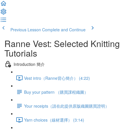
Previous Lesson
Complete and Continue
Ranne Vest: Selected Knitting
Tutorials
Introduction 簡介
Vest intro（Ranne背心簡介） (4:22)
Buy your pattern （購買課程織圖）
Your receipts（請在此提供原版織圖購買證明）
Yarn choices（線材選擇） (3:14)