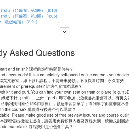
ds: rnd 2（預備圈：第2圈） (6:18)
ds: rnd 3（預備圈：第3圈） (4:05)
hole（收縫帽頂） (2:21)
ly Asked Questions
se start and finish? 課程的進行時間是何時？
nd never ends! It is a completely self-paced online course - you decid
sh. 線上編織英文教室，線上影片課程，不需舟車勞頓，不限觀看時間，永久有效。
requirement or prerequisite? 誰適合參加本課程？
ith knit and purl. You can find your own seat on train or plane (e.g. 15
道何謂棒針，織過下針（knit）、上針（purl）即可參加，沒織過衣服也可以。有
己順利找到座位15K在哪裡），願意學習新單字；看到單字似懂非懂不
py with the course? 購買課程後是否可以退款？
ndable. Please make good use of free preview lectures and course outli
ng journey! 本課程售出後無法退換，請善用免費預覽內容及課程大綱，積極規
e include materials? 課程費用是否包含工具？