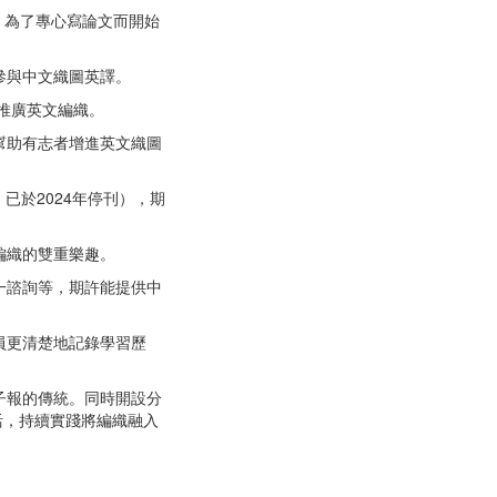
，為了專心寫論文而開始
時亦參與中文織圖英譯。
的在於推廣英文編織。
幫助有志者增進英文織圖
tter，已於2024年停刊），期
編織的雙重樂趣。
一諮詢等，期許能提供中
員更清楚地記錄學習歷
子報的傳統。同時開設分
活，持續實踐將編織融入