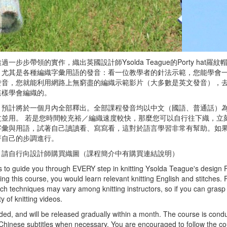
步步帶領的實作，織出英國設計師Ysolda Teague的Porty hat
，尤其是各種編織字彙用語的發音：看一位教學者的針法示範，您能學會
發音，您就能利用網路上無窮盡的編織示範影片（大多數是英文發音），
這樣學會編織的。
，預計將於一個月內全部釋出。全部課程發音均以中文（國語、普通話）
文並用。 若是您時間較充裕／編織速度較快，那麼您可以自行往下織，立
字彙與用語，試著自己讀讀看、寫寫看，這對於語言學習非常有幫助。如
著自己的步調進行。
，請自行向設計師購買織圖（課程簡介中有購買連結說明）
s to guide you through EVERY step in knitting Ysolda Teague's design Po
ring this course, you would learn relevant knitting English and stitches. 
itch techniques may vary among knitting instructors, so if you can grasp
y of knitting videos.
ded, and will be released gradually within a month. The course is cond
 Chinese subtitles when necessary. You are encouraged to follow the c