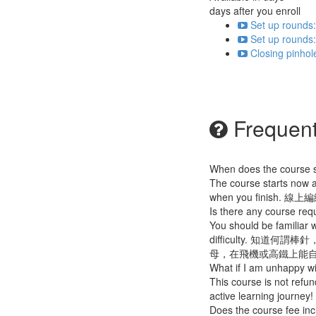
days after you enroll
Set up roun
Set up roun
Closing pin
Frequent
When does the cour
The course starts now a
when you fini
Is there any course 
You should be familiar w
difficulty. 知
母，在飛機或高鐵上能自
What if I am unhap
This course is not refu
active learni
Does the course fe