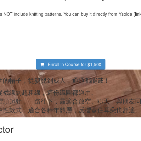
NOT include knitting patterns. You can buy it directly from Ysolda (lin
Enroll in Course for
$1,500
圍的帽子，從嬰兒到成人，通通都能戴！
從襪線到超粗線，這份織圖都適用。
帽頂起針，一路往下，最適合放空、聊天，與朋友
中性款式，適合各種年齡層，反摺蓋住耳朵也舒適
ctor