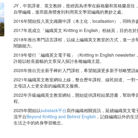
JY，中英譯者、英文教師，曾經因為求學在蘇格蘭和英格蘭居住
自學編織，進而親身體會到利用英文學習編織的奧妙之處。
2016年開始投入英文織圖中譯（本土化，localisation），同
2017年底成立「編織英文 Knitting in English」粉絲頁，目
2018年推出專門語言課程，以線上編織英文教室的方式，進一步
閱聽能力。
2019年發行「編織英文電子報」（Knitting in English newsle
許能以較長篇幅的文章深入探討各種編織主題。
2020年推出完全新手棒針入門課程，希望能讓更多新手領略雙語
2021年編織英文教室網站上線，整合歷年課程、線民頻道、一對
文母語人士更全面的編織英文服務。
2022年升級編織英文教室網站，開始提供課程結業證書，幫助學
程。
2025年開始以
substack平台
寫作編織相關資訊，延續編織英文電
流平台
Beyond Knitting and Behind English
，記錄編織以外的生
生活之中的終身學習概念。