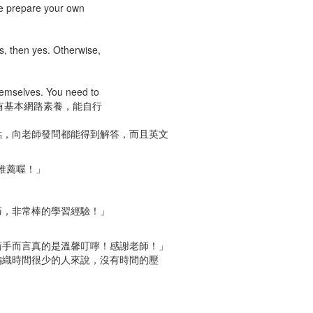
ase prepare your own
s, then yes. Otherwise,
themselves. You need to
課程，參加者需有基本網路素養，能自行
點，向老師發問都能得到解答，而且英文
常推薦喔！」
巧，非常棒的學習經驗！」
新手而言真的是溫馨叮嚀！感謝老師！」
編織時間很少的人來說，沒有時間的壓