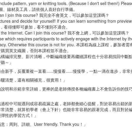
clude pattern, yarn or knitting tools. (Because I don't sell them!) Ple
s. 不含織圖、線材及工具，請依個人喜好自行準備。
ish. Can I join this course? 我完全不會英文，可以參加這堂課嗎？
ures and decide for yourself! If you can learn something from preview
內容，看得懂即可參加，看不懂則不適合。
 surf the Internet. Can I join this course? 我不會上網，可以參加這堂課嗎？
e which requires participants to actively engage with the Internet by 
 literacy. Otherwise this course is not for you. 本課程為線上
行購買英文織圖，否則本課程並不適合。
結構編排完整、影片清晰，中斷編織後要再繼續課程也十分容易找回中斷
好聽～」
合新手，反覆重複一直看......慢慢看......慢慢學，一點一滴在進步，非
步驟清楚，還有相關補充，很實用！」
的說明和示範非常詳細，更棒的是老師傳授各種編織書上不會告訴你的技
織過程中可能遇到或容易疏漏之處，老師都會細心提醒，對於容易出錯的
非常清楚，就算初學者（會上下針）也能非常容易的跟著完成，而且對於
很彈性的學習方式！」
：周到、詳細、User friendly. Thank you！」