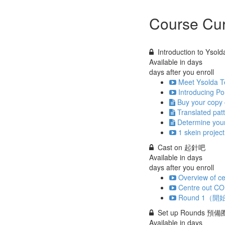
Course Cur
Introduction to Y
Available in
days
days after you enroll
Meet Ysolda 
Introducing P
Buy your co
Translated
Determine y
1 skein pr
Cast on 起針吧
Available in
days
days after you enroll
Overview of
Centre out 
Round 1（開始
Set up Rounds 預備
Available in
days