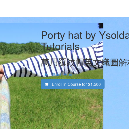
Porty hat by Ysolda
Tutorials
萬用羅紋帽英文織圖解
Watch Promo
Enroll in Course for
$1,500