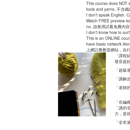
This course does NOT in
tools and yarn
I don't speak Engl
Watch FREE preview lect
no. 請善用試看免費
I don't know how to
This is an ONLINE cours
have basic network
上網註冊教室網站，自
「課程
發音超
「超級適
「講解
「老師
「在編
「講的
力，是
「非常滿意