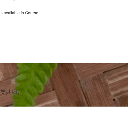
ks available in Course
同樂共織。
。